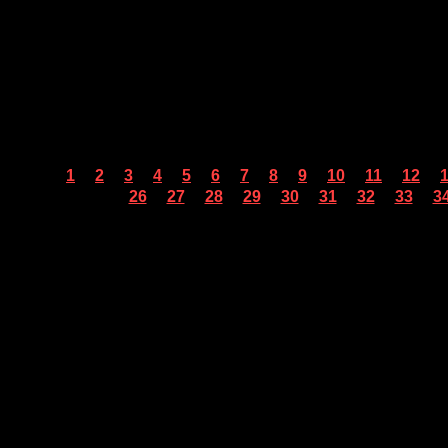
...
...
...
...
...
...
...
...
...
...
...
...
1
2
3
4
5
6
7
8
9
10
11
12
...
...
...
...
...
...
...
...
...
26
27
28
29
30
31
32
33
3