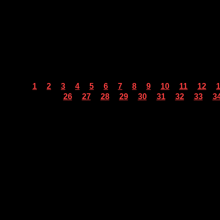
...
...
...
...
...
...
...
...
...
...
...
...
1
2
3
4
5
6
7
8
9
10
11
12
...
...
...
...
...
...
...
...
...
26
27
28
29
30
31
32
33
3